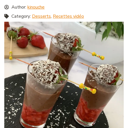
Author:
kinouche
Category:
Desserts
,
Recettes vidéo