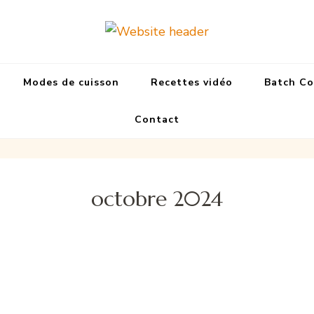
Inspifood By 
Des recettes express pour le p
Modes de cuisson
Recettes vidéo
Batch Co
Contact
octobre 2024