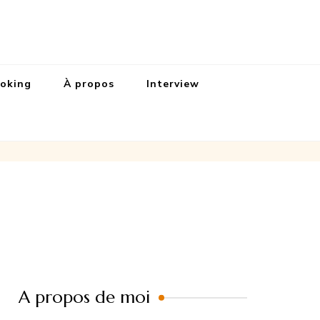
Kinouche
laisir des papilles
oking
À propos
Interview
A propos de moi